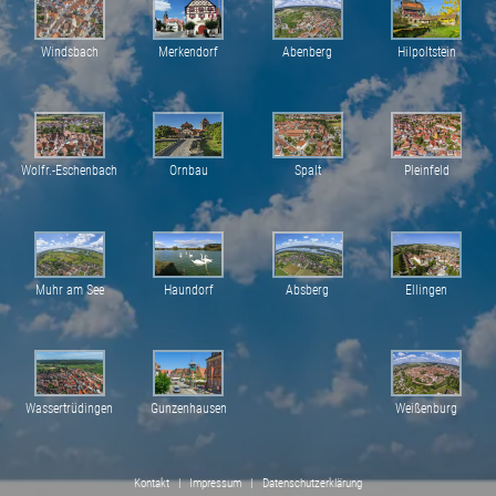
Windsbach
Merkendorf
Abenberg
Hilpoltstein
Wolfr.-Eschenbach
Ornbau
Spalt
Pleinfeld
Muhr am See
Haundorf
Absberg
Ellingen
Wassertrüdingen
Gunzenhausen
Weißenburg
Kontakt
  |  
Impressum
  |  
Datenschutzerklärung