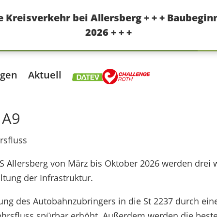
ue Kreisverkehr bei Allersberg + + + Baubegin
2026 + + +
ngen
Aktuell
 A9
rsfluss
Allersberg von März bis Oktober 2026 werden drei we
ltung der Infrastruktur.
ng des Autobahnzubringers in die St 2237 durch eine
ehrsfluss spürbar erhöht. Außerdem werden die best