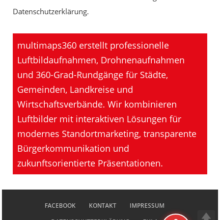
Datenschutzerklärung.
multimaps360 erstellt professionelle
Luftbildaufnahmen, Drohnenaufnahmen
und 360-Grad-Rundgänge für Städte,
Gemeinden, Landkreise und
Wirtschaftsverbände. Wir kombinieren
Luftbilder mit interaktiven Lösungen für
modernes Standortmarketing, transparente
Bürgerkommunikation und
zukunftsorientierte Präsentationen.
FACEBOOK
KONTAKT
IMPRESSUM